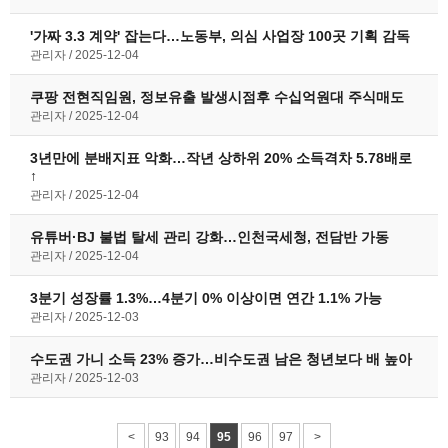
'가짜 3.3 계약' 잡는다…노동부, 의심 사업장 100곳 기획 감독
관리자
2025-12-04
쿠팡 전현직임원, 정보유출 발생시점후 수십억원대 주식매도
관리자
2025-12-04
3년만에 분배지표 악화…작년 상하위 20% 소득격차 5.78배로
↑
관리자
2025-12-04
유튜버·BJ 불법 탈세 관리 강화…인천국세청, 전담반 가동
관리자
2025-12-04
3분기 성장률 1.3%…4분기 0% 이상이면 연간 1.1% 가능
관리자
2025-12-03
수도권 가니 소득 23% 증가…비수도권 남은 청년보다 배 높아
관리자
2025-12-03
<
93
94
95
96
97
>