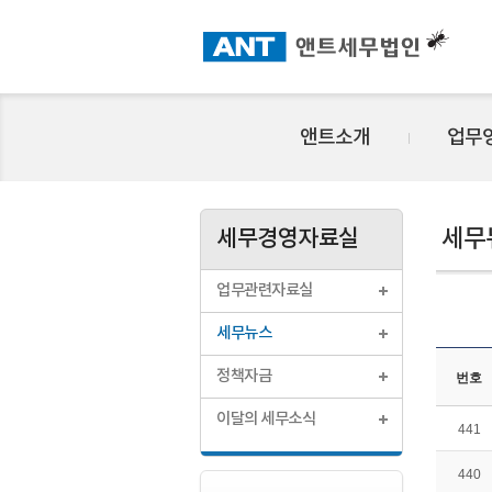
앤트소개
업무
세무
세무경영자료실
업무관련자료실
세무뉴스
정책자금
번호
이달의 세무소식
441
440