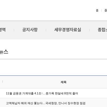
홈
즐
영역
공지사항
세무경영자료실
종합
뉴스
제목
11월 금융권 가계대출 4.1조↑…증가폭 한달새 8천억 줄어
고액체납자 해외 재산 쫓는다…국세청장, 인니서 징수현장 점검