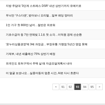
지방 주담대 '3단계 스트레스 DSR' 내년 상반기까지 유예키로
무늬만 '구스다운', 받아보니 오리털…일부 패딩 엉터리
1인 가구 첫 800만 넘어…절반은 외로워
기초수급자 등 7만 연체빚 1.1조 첫 소각…이억원 경제 선순환
'온누리상품권깡'에 3배 과징금…부정유통 가맹점 5년간 영업 못해
기재부, 내년 세출예산 75% 상반기 배정
외국인도 토허구역서 주택 살 때 자금조달계획서 내야
이 얼굴 보셨나요…실종아동의 멈춘 시간, AI로 다시 흐른다
<
91
92
93
94
95
>